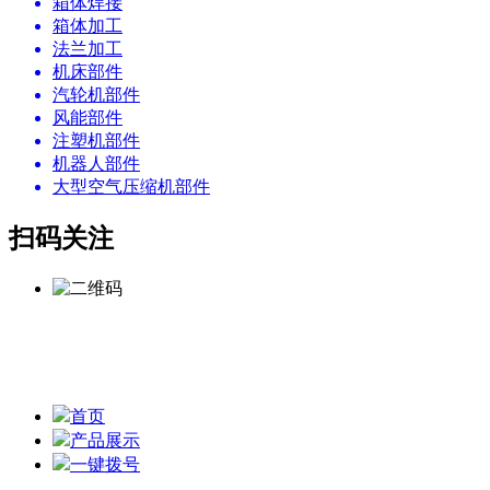
箱体焊接
箱体加工
法兰加工
机床部件
汽轮机部件
风能部件
注塑机部件
机器人部件
大型空气压缩机部件
扫码关注
本站的关键词：
焊接床身
、
机床焊接底座、
机座焊接加工 版
权所有 © 无锡市铁城精密机械加工厂 备案号：
苏ICP备
05009478号-6
网站地图
首页
产品展示
一键拨号