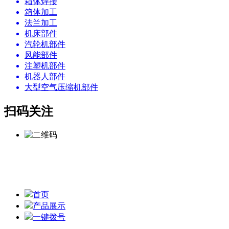
箱体焊接
箱体加工
法兰加工
机床部件
汽轮机部件
风能部件
注塑机部件
机器人部件
大型空气压缩机部件
扫码关注
本站的关键词：
焊接床身
、
机床焊接底座、
机座焊接加工 版
权所有 © 无锡市铁城精密机械加工厂 备案号：
苏ICP备
05009478号-6
网站地图
首页
产品展示
一键拨号