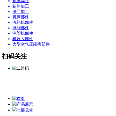
箱体焊接
箱体加工
法兰加工
机床部件
汽轮机部件
风能部件
注塑机部件
机器人部件
大型空气压缩机部件
扫码关注
本站的关键词：
焊接床身
、
机床焊接底座、
机座焊接加工 版
权所有 © 无锡市铁城精密机械加工厂 备案号：
苏ICP备
05009478号-6
网站地图
首页
产品展示
一键拨号